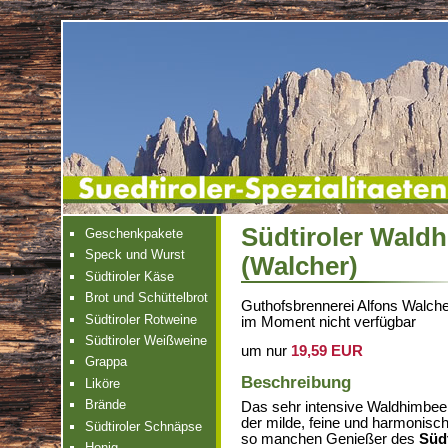
Südtiroler Waldh
Geschenkpakete
Speck und Wurst
(Walcher)
Südtiroler Käse
Brot und Schüttelbrot
Guthofsbrennerei Alfons Walch
Südtiroler Rotweine
im Moment nicht verfügbar
Südtiroler Weißweine
um nur
19,59 EUR
Grappa
Beschreibung
Liköre
Brände
Das sehr intensive Waldhimbee
der milde, feine und harmonis
Südtiroler Schnäpse
so manchen Genießer des
Südt
Honig