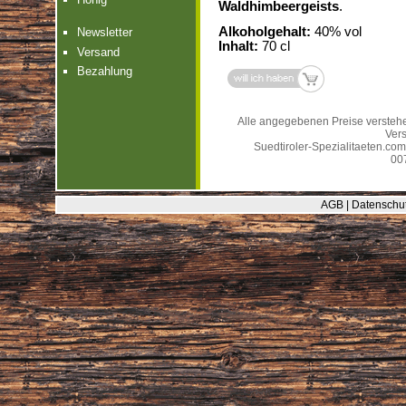
Waldhimbeergeists
.
Alkoholgehalt:
40% vol
Newsletter
Inhalt:
70 cl
Versand
Bezahlung
Alle angegebenen Preise verstehe
Ver
Suedtiroler-Spezialitaeten.com |
00
AGB
|
Datenschut