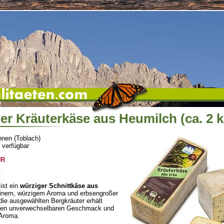
ler Kräuterkäse aus Heumilch (ca. 2 k
nnen (Toblach)
 verfügbar
UR
g
ist ein
würziger Schnittkäse aus
inem, würzigem Aroma und erbsengroßer
ie ausgewählten Bergkräuter erhält
nen unverwechselbaren Geschmack und
 Aroma.