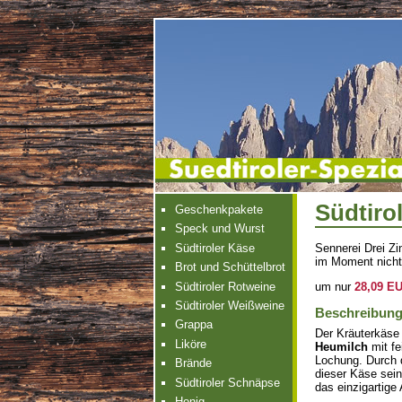
Südtiro
Geschenkpakete
Speck und Wurst
Südtiroler Käse
Sennerei Drei Zi
im Moment nicht
Brot und Schüttelbrot
Südtiroler Rotweine
um nur
28,09 E
Südtiroler Weißweine
Beschreibun
Grappa
Der Kräuterkäse 
Liköre
Heumilch
mit fe
Lochung. Durch d
Brände
dieser Käse sei
Südtiroler Schnäpse
das einzigartige
Honig