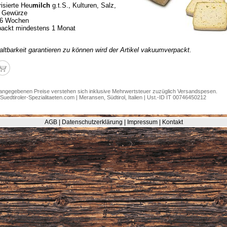
isierte Heu
milch
g.t.S., Kulturen, Salz,
d Gewürze
 6 Wochen
ackt mindestens 1 Monat
ltbarkeit garantieren zu können wird der Artikel vakuumverpackt.
 angegebenen Preise verstehen sich inklusive Mehrwertsteuer zuzüglich Versandspesen.
Suedtiroler-Spezialitaeten.com | Meransen, Südtirol, Italien | Ust.-ID IT 00746450212
AGB
|
Datenschutzerklärung
|
Impressum
|
Kontakt