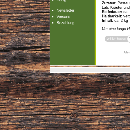
Zutaten:
Pasteur
Lab, Kräuter un
Newsletter
Reifedauer:
ca.
Haltbarkeit:
verp
Versand
Inhalt:
ca. 2 kg
Bezahlung
Um eine lange Ha
Alle