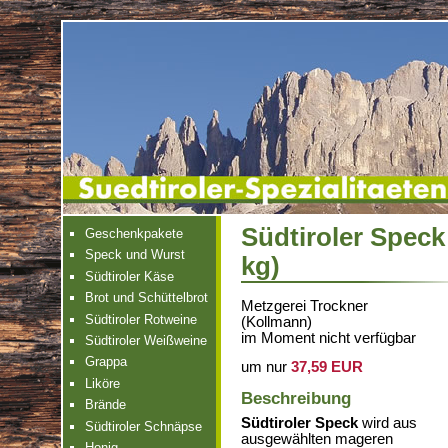
Südtiroler Speck 
Geschenkpakete
Speck und Wurst
kg)
Südtiroler Käse
Brot und Schüttelbrot
Metzgerei Trockner
Südtiroler Rotweine
(Kollmann)
im Moment nicht verfügbar
Südtiroler Weißweine
Grappa
um nur
37,59 EUR
Liköre
Beschreibung
Brände
Südtiroler Speck
wird aus
Südtiroler Schnäpse
ausgewählten mageren
Honig