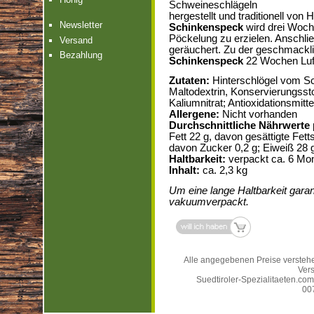
Schweineschlägeln
hergestellt und traditionell vo
Newsletter
Schinkenspeck
wird drei Woch
Pöckelung zu erzielen. Anschli
Versand
geräuchert. Zu der geschmackl
Bezahlung
Schinkenspeck
22 Wochen Luft
Zutaten:
Hinterschlögel vom Sc
Maltodextrin, Konservierungssto
Kaliumnitrat; Antioxidationsmit
Allergene:
Nicht vorhanden
Durchschnittliche Nährwerte 
Fett 22 g, davon gesättigte Fett
davon Zucker 0,2 g; Eiweiß 28 g
Haltbarkeit:
verpackt ca. 6 Mo
Inhalt:
ca. 2,3 kg
Um eine lange Haltbarkeit garan
vakuumverpackt.
Alle angegebenen Preise verstehe
Ver
Suedtiroler-Spezialitaeten.com |
00